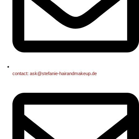
contact: ask@stefanie-hairandmakeup.de