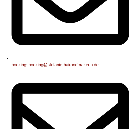
booking: booking@stefanie-hairandmakeup.de