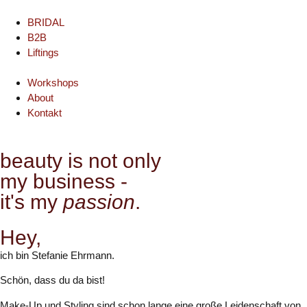
BRIDAL
B2B
Liftings
Workshops
About
Kontakt
beauty is not only
my business -
it's my
passion
.
Hey,
ich bin Stefanie Ehrmann.
Schön, dass du da bist!
Make-Up und Styling sind schon lange eine große Leidenschaft von