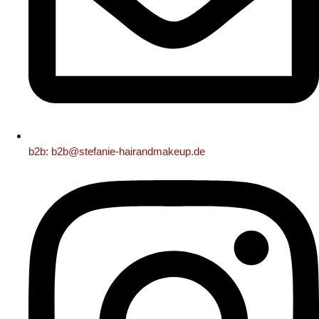
b2b: b2b@stefanie-hairandmakeup.de